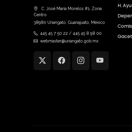
H. Ay
C. José María Morelos #1, Zona
Centro
Depen
38980 Uriangato, Guanajuato, México
Comis
445 45 7 50 22 / 445 45 8 98 00
Gacet
webmaster@uriangato.gob.mx