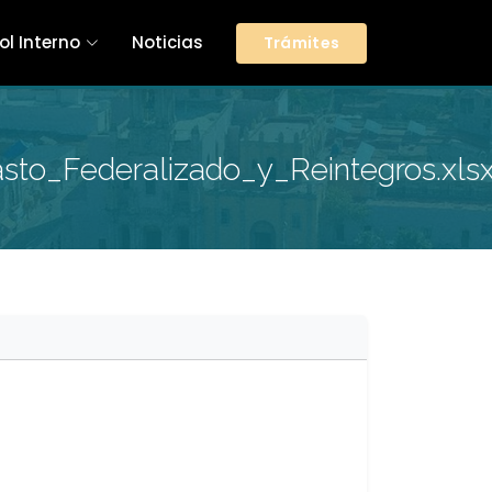
ol Interno
Noticias
Trámites
to_Federalizado_y_Reintegros.xls