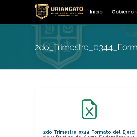
Inicio
Gobierno
2do_Trimestre_0344_Forma
2do_Trimestre_0344_Formato_del_Ejerci