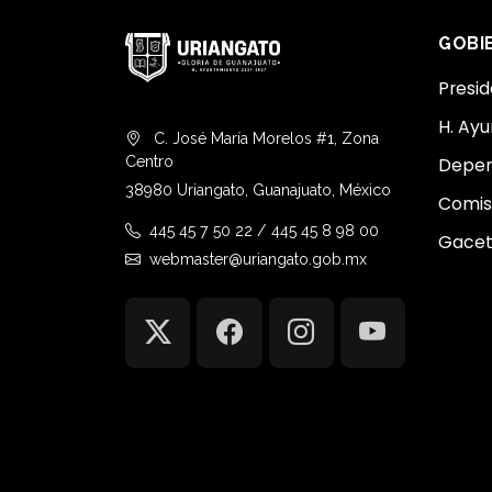
GOBI
Presid
H. Ay
C. José María Morelos #1, Zona
Centro
Depen
38980 Uriangato, Guanajuato, México
Comis
445 45 7 50 22 / 445 45 8 98 00
Gacet
webmaster@uriangato.gob.mx